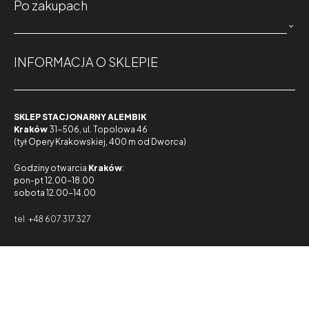
Po zakupach

INFORMACJA O SKLEPIE
SKLEP STACJONARNY ALEMBIK
Kraków
31-506, ul. Topolowa 46
(tył Opery Krakowskiej, 400 m od Dworca)
Godziny otwarcia
Kraków
:
pon-pt 12.00-18.00
sobota 12.00-14.00
tel. +48 607 317 327