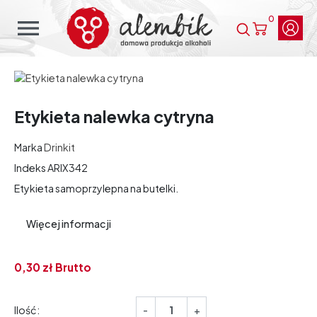
0
menu
Etykieta nalewka cytryna
Marka
Drinkit
Indeks
ARIX342
Etykieta samoprzylepna na butelki.
Więcej informacji
0,
30
zł
Brutto
Ilość:
-
+