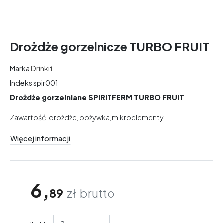
Drożdże gorzelnicze TURBO FRUIT
Marka
Drinkit
Indeks
spir001
Drożdże gorzelniane SPIRITFERM TURBO FRUIT
Zawartość: drożdże, pożywka, mikroelementy.
Więcej informacji
6,
89
zł
brutto