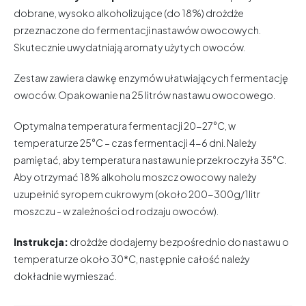
dobrane, wysoko alkoholizujące (do 18%) drożdże
przeznaczone do fermentacji nastawów owocowych.
Skutecznie uwydatniają aromaty użytych owoców.
Zestaw zawiera dawkę enzymów ułatwiających fermentację
owoców. Opakowanie na 25 litrów nastawu owocowego.
Optymalna temperatura fermentacji 20-27°C, w
temperaturze 25°C – czas fermentacji 4-6 dni. Należy
pamiętać, aby temperatura nastawu nie przekroczyła 35°C.
Aby otrzymać 18% alkoholu moszcz owocowy należy
uzupełnić syropem cukrowym (około 200-300g/1litr
moszczu - w zależności od rodzaju owoców).
Instrukcja:
drożdże dodajemy bezpośrednio do nastawu o
temperaturze około 30*C, następnie całość należy
dokładnie wymieszać.