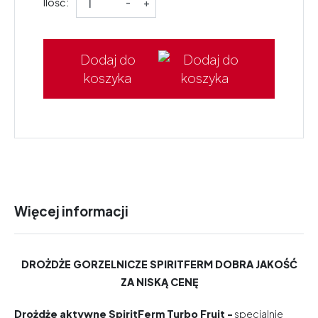
Ilość:
-
+
Dodaj do
koszyka
Więcej informacji
DROŻDŻE GORZELNICZE SPIRITFERM DOBRA JAKOŚĆ
ZA NISKĄ CENĘ
Drożdże aktywne SpiritFerm Turbo Fruit -
specjalnie