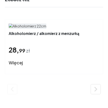
Alkoholomierz / alkomierz z menzurką
28,
99
zł
Więcej

