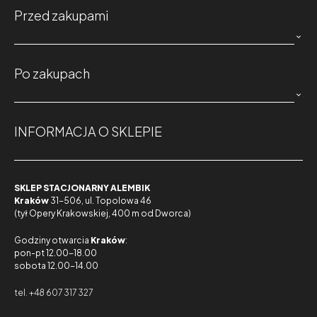
Przed zakupami

Po zakupach

INFORMACJA O SKLEPIE
SKLEP STACJONARNY ALEMBIK
Kraków
31-506, ul. Topolowa 46
(tył Opery Krakowskiej, 400 m od Dworca)
Godziny otwarcia
Kraków
:
pon-pt 12.00-18.00
sobota 12.00-14.00
tel. +48 607 317 327