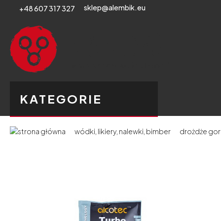
sklep@alembik.eu
+48 607 317 327
KATEGORIE
wódki, likiery, nalewki, bimber
drożdże gorz