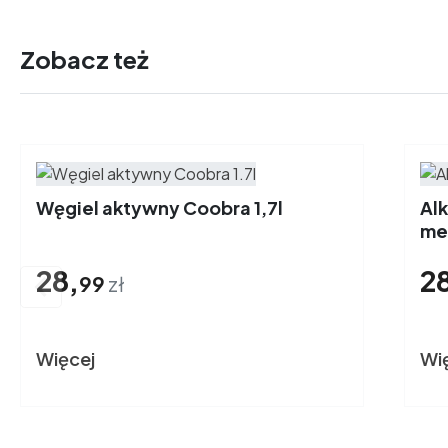
Zobacz też
Węgiel aktywny Coobra 1,7l
Alk
me
28,
2

99
zł
Więcej
Wi