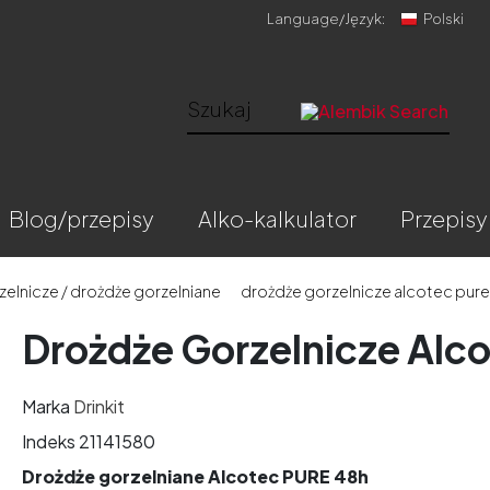
Language/
Język:
Polski
blog/przepisy
alko-kalkulator
przepisy
elnicze / drożdże gorzelniane
drożdże gorzelnicze alcotec pure
Drożdże Gorzelnicze Alc
Marka
Drinkit
Indeks
21141580
Drożdże gorzelniane Alcotec PURE 48h