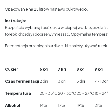
Opakowanie na 25 litrów nastawu cukrowego.
Instrukcja:
Rozpuścić wybraną ilość cukru w ciepłej wodzie, przelać
torebki drożdży i dobrze wymieszać. Optymalna tempera
Fermentacja przebiega burzliwie. Nie należy używać rur
Cukier
6 kg
7 kg
8 kg
9 kg
Czas fermentacji
2 dni
3 dni
5 dni
7 - 10dn
Temperatura
20 - 35°C
20 - 30°C
20 - 27°C
18 - 24
Alkohol
14%
17%
19%
21%