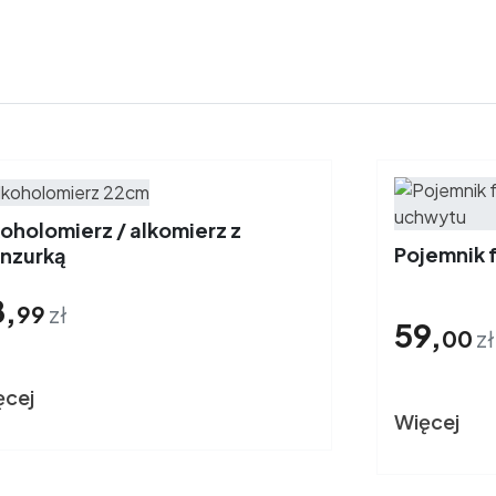
oholomierz / alkomierz z
Pojemnik 
nzurką
8,
99
zł
59,
00
zł
ęcej
Więcej