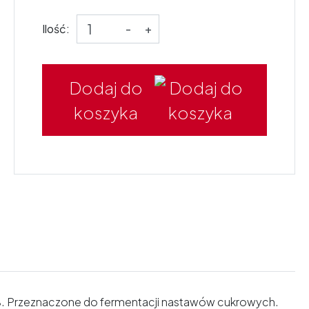
Ilość:
-
+
Dodaj do
koszyka
1%. Przeznaczone do fermentacji nastawów cukrowych.