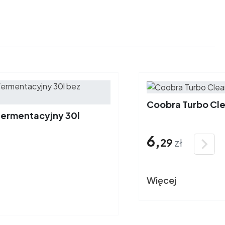
Coobra Turbo Cle
fermentacyjny 30l
6,

29
zł
Więcej