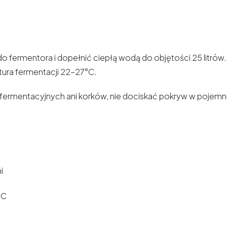
 do fermentora i dopełnić ciepłą wodą do objętości 25 lit
tura fermentacji 22-27°C.
ek fermentacyjnych ani korków, nie dociskać pokryw w pojem
i
°C