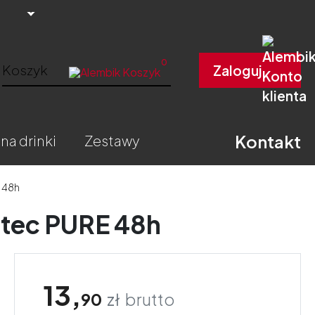
0
Koszyk
Zaloguj
Kontakt
 na drinki
zestawy
 48h
otec PURE 48h
13,
90
zł
brutto