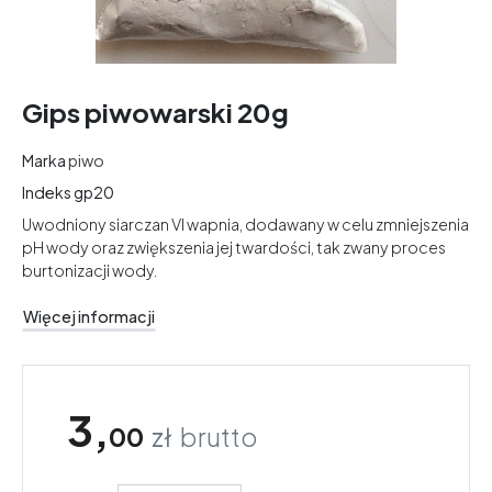
Gips piwowarski 20g
Marka
piwo
Indeks
gp20
Uwodniony siarczan VI wapnia, dodawany w celu zmniejszenia
pH wody oraz zwiększenia jej twardości, tak zwany proces
burtonizacji wody.
Więcej informacji
3,
00
zł
brutto