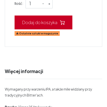
Ilość:
-
+
Dodaj do koszyka
Ostatnie sztuki w magazynie

Więcej informacji
Wymagany przy warzeniu IPA, a także mile widziany przy
tradycyjnych Bitter'ach.