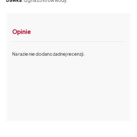
Dawka
: 12g na 25 litrów wody.
Opinie
Na razie nie dodano żadnej recenzji.