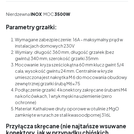
Nierdzewna
INOX
. MOC
3500W
Parametry grzałki:
Wymagane zabezpieczenie: 16A – maksymalny prąd w
instalacjach domowych 230V
Wymiary: długość 360 mm, długość grzałek (bez
gwintu) 340 mm, szerokość grzałki 35mm
Mocowanie: kryza sześciokątna 60 mm klucz gwint 5/4
cala, wysokość gwintu 24 mm. Centralnie w kryzie
umieszczona jest nakrętka M 6 do mocowania obudowy
zewnętrznej grzałki śrubą M6x75
Podłączenie grzałki: 4 konektory zakręcane śrubami M4
na końcówkach, 1 wtyk męski na uziemienie (zero
ochronne)
Materiał: Kathalowe druty oporowe w otulinie z MgO
zamknięte w rurach ze stali kwasoodpornej 316L
Przyłącza skręcane (nie najtańsze wsuwane
konektory, jak w przypadku chińskich