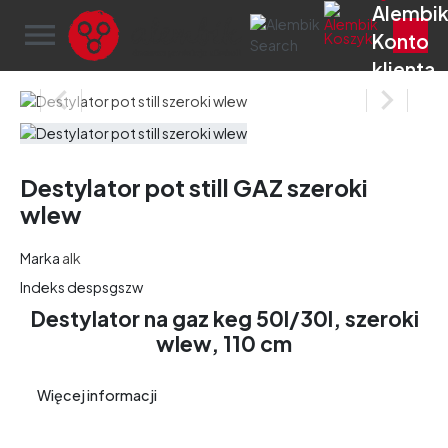
menu


Destylator pot still GAZ szeroki
wlew
Marka
alk
Indeks
despsgszw
Destylator na gaz keg 50l/30l, szeroki
wlew, 110 cm
Więcej informacji