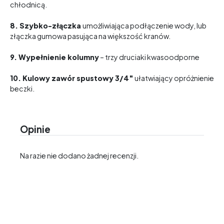
chłodnicą.
8. S
zybko-złączka
umożliwiająca podłączenie wody, lub
złączka gumowa pasująca na większość kranów.
9. W
ypełnienie kolumny
– trzy druciaki kwasoodporne
10. Kulowy zawór spustowy 3/4″
ułatwiający opróżnienie
beczki.
Opinie
Na razie nie dodano żadnej recenzji.