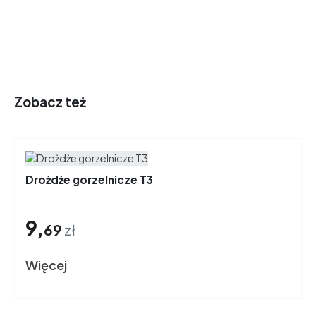
Zobacz też
Drożdże gorzelnicze T3
9,
69
zł
Więcej