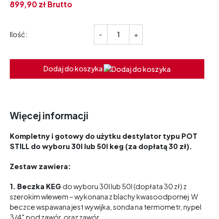
899,
90
zł
Brutto
Ilość:
-
+
Dodaj do koszyka
Więcej informacji
Kompletny i gotowy do użytku destylator typu POT
STILL do wyboru 30l lub 50l keg (za dopłatą 30 zł).
Zestaw zawiera:
1. Be
czka KEG
do wyboru 30l lub 50l (dopłata 30 zł) z
szerokim wlewem – wykonana z blachy kwasoodpornej W
beczce wspawana jest wywijka, sonda na termometr, nypel
3/4″ pod zawór, oraz zawór.