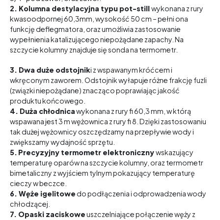
2. Kolumna destylacyjna typu pot-still
wykonana z rury
kwasoodpornej 60,3mm, wysokość 50 cm – pełni ona
funkcję deflegmatora, oraz umożliwia zastosowanie
wypełnienia katalizującego niepożądane zapachy. Na
szczycie kolumny znajduje się sonda na termometr.
3. Dwa duże odstojnik
i z wspawanym króćcem i
wkręconym zaworem. Odstojnik wyłapuje różne frakcję fuzli
(związki niepożądane) znacząco poprawiając jakość
produktu końcowego.
4. Duża chłodnica
wykonana z rury fi 60,3 mm, w którą
wspawana jest 3 m wężownica z rury fi 8. Dzięki zastosowaniu
tak dużej wężownicy oszczędzamy na przepływie wody i
zwiększamy wydajność sprzętu.
5.
Precyzyjny termometr elektroniczny
wskazujący
temperaturę oparów na szczycie kolumny, oraz termometr
bimetaliczny z wyjściem tylnym pokazujący temperaturę
cieczy w beczce.
6. Węże igelitowe
do podłączenia i odprowadzenia wody
chłodzącej.
7. Opaski z
aciskowe
uszczelniające połączenie węży z