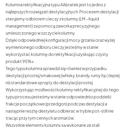
Kolumna rektyfikacyjna typu AAbratek jest to jedno z
najlepszych rozwiązań destylacyjnych. Procesem destylacji
sterujemy odbiorem cieczy z kolumny (LM – liquid
management) za pomocą zaworka precyzyjnego
umieszczonego w szczycie kolumny.
Dzięki odpowiedniej konfiguracji mocy grzania oraz wyżej
wymienionego odbioru cieczy jesteśmy w stanie
wykorzystać kolumnę do rektyfikacji uzyskując czysty
produkt 95%+.
Tego typu kolumna sprawdzi się również w przypadku
destylacji prostej/smakowej (whisky, brandy, rumy itp.) lepiej
niż standardowe sprzęty do destylacji prostej.
Wykorzystując możliwości kolumny rektyfikacyjnej do tego
typu procesu jesteśmy w stanie odpowiednio podzielić
frakcje początkowe (przedgon) podczas destylacji a
następnie resztę destylatu odbierać w trybie pot-still nie
tracąc przy tym cennych aromatów.
Wszystkie elementy kolumny są wykonane ze stali