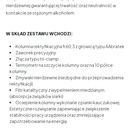
nierdzewnej gwarantującej trwałość oraz neutralność w
kontakcie ze stężonym alkoholem.
W SKŁAD ZESTAWU WCHODZI:
Kolumna rektyfikacyjna fi 60,3 z głowicą typu AAbratek
Zaworek precyzyjny
Złącza typu tri-clamp
Termometr na szczycie kolumny oraz na 10 półce
kolumny
Zmywaki nierdzewne (niezbędne do przeprowadzenia
rektyfikacji)
Filtr katalityczny z wypełnieniem miedzianym
(absorpcja związków siarki)
Ocieplenie kolumny wykonane z pianki kauczukowej.
Estetyczne rozwiązanie zapewniające zwiększenie
stabilności pracy urządzenia oraz zmniejszające
zapotrzebowanie na energię.