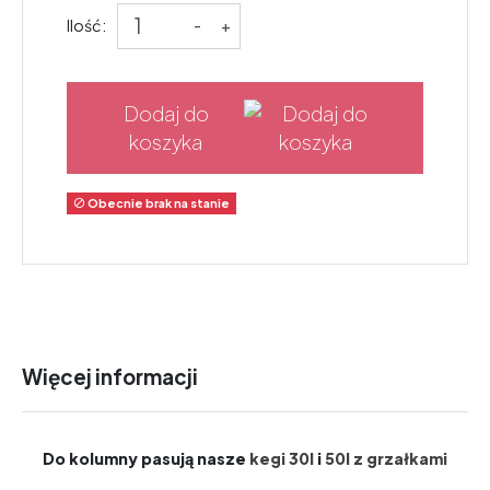
Ilość:
-
+
Dodaj do
koszyka
Obecnie brak na stanie

Więcej informacji
Do kolumny pasują nasze
kegi 30l
i
50l z grzałkami