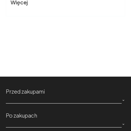
Więcej
Przed zakupami

Po zakupach
