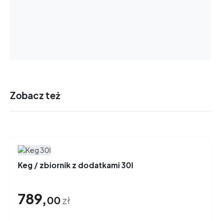
Zobacz też
Keg / zbiornik z dodatkami 30l
789,
00
zł