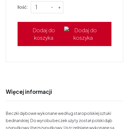
Ilość:
-
+
Dodaj do
koszyka
Więcej informacji
Beczki dębowe wykonane według staropolskiej sztuki
bednarskiej. Do wyrobu beczek użyty został polski dąb
szypułkowy i bezszypułkowy. Uszczelniane wykonane są