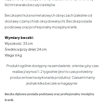
liśćmi tataraku bez użycia klejów.
Beczka jest kuta na metalowych obręczach (zależnie od
dostawy czarnych lub oksydowanych). Beczka posiada
podstawę oraz profesjonalny mosiężny kranik.
Wymiary beczki:
Wysokość: 33 cm
Średnica (przy dnie): 24 cm
Waga: 6 kg
Produkt ogólnie dostępny na zamówienie, orientacyjny czas
realizacji wynosi 1-2 tygodnie (jest to czas potrzebny
producentowi na wykonanie produktu). Czasami mamy
jednak kilka beczek w magazynie.
Beczka dębowa posiada podstawę oraz profesjonalny mosiężny
kranik.