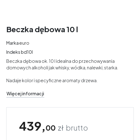
Beczka dębowa 10 l
Marka
euro
Indeks
bd10l
Beczka dębowa ok. 10 l idealna do przechowywania
domowych alkoholi jak whisky, wódka, nalewki, starka.
Nadaje kolor i specyficzne aromaty drzewa.
Więcej informacji
439,
00
zł
brutto