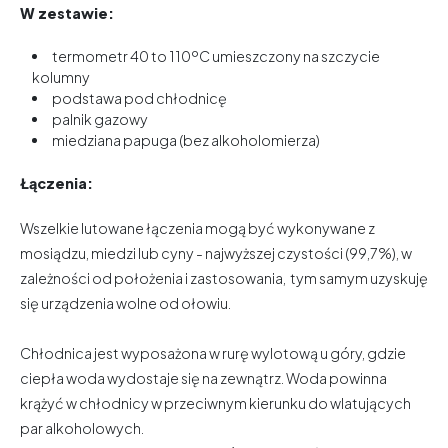
W zestawie:
termometr 40 to 110ºC umieszczony na szczycie
kolumny
podstawa pod chłodnicę
palnik gazowy
miedziana papuga (bez alkoholomierza)
Łączenia:
Wszelkie lutowane łączenia mogą być wykonywane z
mosiądzu, miedzi lub cyny - najwyższej czystości (99,7%), w
zależności od położenia i zastosowania, tym samym uzyskuję
się urządzenia wolne od ołowiu.
Chłodnica jest wyposażona w rurę wylotową u góry, gdzie
ciepła woda wydostaje się na zewnątrz. Woda powinna
krążyć w chłodnicy w przeciwnym kierunku do wlatujących
par alkoholowych.