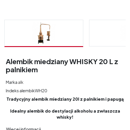
Alembik miedziany WHISKY 20 L z
palnikiem
Marka
alk
Indeks
alembikWH20
Tradycyjny alembik miedziany 20l z palnikiem i papugą
Idealny alembik do destylacji alkoholu a zwłaszcza
whisky!
Więcej informacji