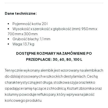
Dane techniczne:
Pojemność kotła: 20 l
Wysokość x szerokość x głębokość (mm): 950 mm x
700 mm x 300 mm
Grubość blachy: 1,1 mm
Waga: 13,7 kg
DOSTĘPNE ROZMIARY NA ZAMÓWIENIE PO
PRZEDPŁACIE: 30, 60, 80, 100 L
Ten ręcznie wykonany alembik jest wzorowany na alembikach
do dzisiaj stosowanych w szkockich destylarniach. Cechą
charakterystyczną jest długa, stożkowa szyja oraz lekko
opadające ramię łączące z chłodnicą. Kształt zbiornika oraz
kolumny powoduje refluks pary, który wpływa na jakość
końcowego produktu.