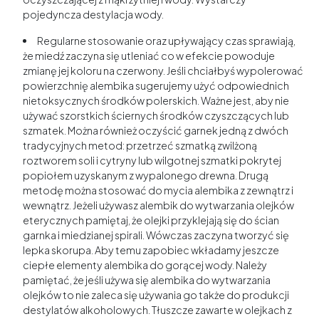
pojedyncza destylacja wody.
Regularne stosowanie oraz upływający czas sprawiają,
że miedź zaczyna się utleniać co w efekcie powoduje
zmianę jej koloru na czerwony. Jeśli chciałbyś wypolerować
powierzchnię alembika sugerujemy użyć odpowiednich
nietoksycznych środków polerskich. Ważne jest, aby nie
używać szorstkich ściernych środków czyszczących lub
szmatek. Można również oczyścić garnek jedną z dwóch
tradycyjnych metod: przetrzeć szmatką zwilżoną
roztworem soli i cytryny lub wilgotnej szmatki pokrytej
popiołem uzyskanym z wypalonego drewna. Drugą
metodę można stosować do mycia alembika z zewnątrz i
wewnątrz. Jeżeli używasz alembik do wytwarzania olejków
eterycznych pamiętaj, że olejki przyklejają się do ścian
garnka i miedzianej spirali. Wówczas zaczyna tworzyć się
lepka skorupa. Aby temu zapobiec wkładamy jeszcze
ciepłe elementy alembika do gorącej wody. Należy
pamiętać, że jeśli używa się alembika do wytwarzania
olejków to nie zaleca się używania go także do produkcji
destylatów alkoholowych. Tłuszcze zawarte w olejkach z