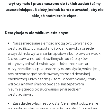
wytrzymałe i przeznaczone do takich zadań taśmy
uszczelniające. Należy jednak bardzo uważać, aby nie
oklejać nadmiernie złącz.
Destylacja w alembiku miedzianym:
Nasze miedziane alembiki mogą być używane do
destylacji licznych substancji organicznych, a przede
wszystkim do wytwarzania napojów alkoholowych, wódki
(z owoców, winorośli, zbóż i innych roślin), olejków
eterycznych i wód kwiatowych. Jeżeli masz zamiar
otrzymać alkohol przeznaczony do spożycia, ważne jest,
aby przestrzegać podstawowych zasad destylacji
chemicznej. Unikniesz dzięki temu obrażeń ciała, utraty
wzroku, a nawet śmierci będącej następstwem
nieumiejętnego posługiwania się narzędziem
destylacyjnym.
Zasada destylacji jest prosta. Celem jest oddzielanie
alkoholu od cieczy zawierającej ten alkohol (np. nastaw,