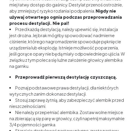
miej łatwy dostęp do gaśnicy. Destylat przenoś ostrożnie,
aby zmniejszyć ryzyko rozlania i podpalenia.
Nigdy nie
używaj otwartego ognia podczas przeprowadzania
procesu destylacji. Nie pal!
Przed każdą destylacją, należy upewnić się, instalacja
jest drożna. Jej brak mógłby spowodować nadmierne
ciśnienie, którego nagromadzenie spowoduje pęknięcie
urządzenia lub eksplozję. Istnieje możliwość poparzenia,
jeśli gorące opary nie będą miały odpowiedniego ujścia. W
związku z tym poleca się luźne założenie głowicy alembika
na garnku.
Przeprowadź pierwszą destylację czyszczącą.
Poznaj podstawowe prawa destylacji, dla niektórych
wytycznych zanim dokonasz destylacji.
Stosuj zaprawę żytnią, aby zabezpieczyć alembik przed
nieszczelnościami.
Nie należy przepełniać alembika. Zostaw wolne miejsce
na zbierającą się parę w głowicy, czyli napełnij maksymalnie
3/4 pojemności garnka.
Staraj się destylować nastawy płynne, gęste nastawy