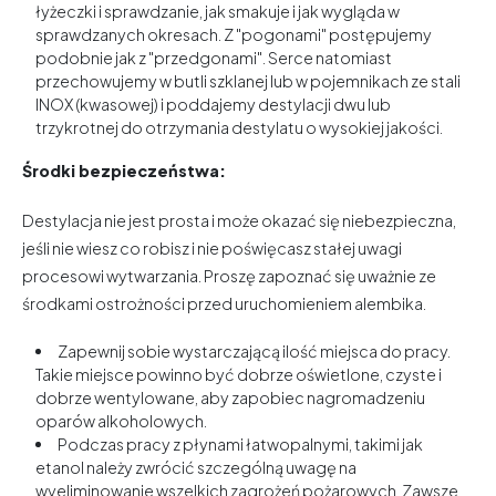
łyżeczki i sprawdzanie, jak smakuje i jak wygląda w
sprawdzanych okresach. Z "pogonami" postępujemy
podobnie jak z "przedgonami". Serce natomiast
przechowujemy w butli szklanej lub w pojemnikach ze stali
INOX (kwasowej) i poddajemy destylacji dwu lub
trzykrotnej do otrzymania destylatu o wysokiej jakości.
Środki bezpieczeństwa:
Destylacja nie jest prosta i może okazać się niebezpieczna,
jeśli nie wiesz co robisz i nie poświęcasz stałej uwagi
procesowi wytwarzania. Proszę zapoznać się uważnie ze
środkami ostrożności przed uruchomieniem alembika.
Zapewnij sobie wystarczającą ilość miejsca do pracy.
Takie miejsce powinno być dobrze oświetlone, czyste i
dobrze wentylowane, aby zapobiec nagromadzeniu
oparów alkoholowych.
Podczas pracy z płynami łatwopalnymi, takimi jak
etanol należy zwrócić szczególną uwagę na
wyeliminowanie wszelkich zagrożeń pożarowych. Zawsze