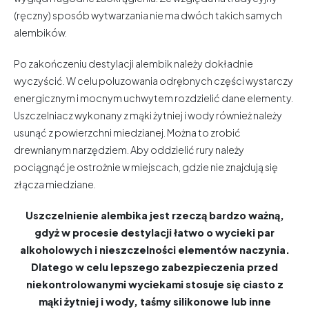
(ręczny) sposób wytwarzania nie ma dwóch takich samych
alembików.
Po zakończeniu destylacji alembik należy dokładnie
wyczyścić. W celu poluzowania odrębnych części wystarczy
energicznym i mocnym uchwytem rozdzielić dane elementy.
Uszczelniacz wykonany z mąki żytniej i wody również należy
usunąć z powierzchni miedzianej. Można to zrobić
drewnianym narzędziem. Aby oddzielić rury należy
pociągnąć je ostrożnie w miejscach, gdzie nie znajdują się
złącza miedziane.
Uszczelnienie alembika jest rzeczą bardzo ważną,
gdyż w procesie destylacji łatwo o wycieki par
alkoholowych i nieszczelności elementów naczynia.
Dlatego w celu lepszego zabezpieczenia przed
niekontrolowanymi wyciekami stosuje się ciasto z
mąki żytniej i wody, taśmy silikonowe lub inne