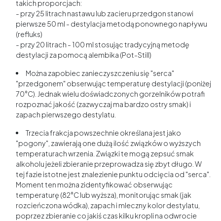
takich proporcjach:
- przy 25 litrach nastawu lub zacieru przedgon stanowi
pierwsze 50 ml - destylacja metodą ponownego napływu
(refluks)
- przy 20 litrach - 100 ml stosując tradycyjną metodę
destylacji za pomocą alembika (Pot-Still)
Można zapobiec zanieczyszczeniu się "serca"
"przedgonem" obserwując temperaturę destylacji (poniżej
70°C). Jednak wielu doświadczonych gorzelników potrafi
rozpoznać jakość (zazwyczaj ma bardzo ostry smak) i
zapach pierwszego destylatu.
Trzecia frakcja powszechnie określana jest jako
"pogony", zawierają one dużą ilość związków o wyższych
temperaturach wrzenia. Związki te mogą zepsuć smak
alkoholu jeżeli zbieranie przeprowadza się zbyt długo. W
tej fazie istotne jest znalezienie punktu odcięcia od "serca".
Moment ten można zidentyfikować obserwując
temperaturę (82°C lub wyższa), monitorując smak (jak
rozcieńczona wódka), zapach i mleczny kolor destylatu,
poprzez zbieranie co jakiś czas kilku kropli na odwrocie