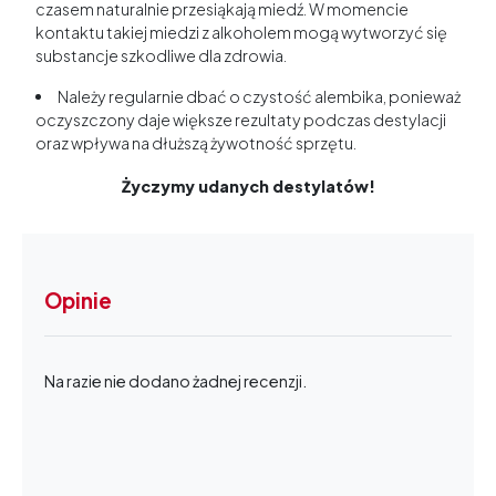
czasem naturalnie przesiąkają miedź. W momencie
kontaktu takiej miedzi z alkoholem mogą wytworzyć się
substancje szkodliwe dla zdrowia.
Należy regularnie dbać o czystość alembika, ponieważ
oczyszczony daje większe rezultaty podczas destylacji
oraz wpływa na dłuższą żywotność sprzętu.
Życzymy udanych destylatów!
Opinie
Na razie nie dodano żadnej recenzji.