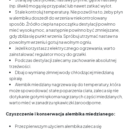
(np. śliwki) mogą się przypalać lub nawet zatkać wylot.
Stale kontroluj temperaturę. Nie pozwól na to, żeby płyn
w alembiku doszedł do wrzenia w niekontrolowany
sposób. Źródło ciepła na początku destylacji powinno
mieć wysoką moc, a następnie powinno być zmniejszane,
gdy zbliża się punkt wrzenia. Spróbuj utrzymać nastaw na
powolnym wrzeniu i gotuj na wolnym ogniu.
Jeżeli korzystasz z elektrycznego ogrzewania, warto
zainstalować regulator mocy do grzałki.
Podczas destylacji zalecamy zachowanie absolutnej
trzeźwości.
Dbaj o wymianę zimnej wody chłodzącej miedzianą
spiralę.
Alembik miedziany nagrzewa się do temperatury, która
może spowodować stałe poparzenia ciała, zaleca się nie
dotykanie gołymi rękoma nagrzanych części miedzianych,
warto mieć w zanadrzu rękawiczki żaroodporne.
Czyszczenie i konserwacja alembika miedzianego:
Przez pierwszym użyciem alembika zaleca się