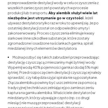
przeprowadzenie destylacji wody w celu oczyszczenia z
wszelkich zanieczyszczeń powstałych w procesie
produkcji lub transportu.
Aby alembik służył wiele lat
niezbędne jest utrzymanie go w czystości
. Jeżeli
używasz destylatora tylko raz w roku to upewnij się, że po
ostatniej destylacji został on odpowiednio umyty i
zakonserwowany. Proces czyszczenia eliminuje kwasy
siarkowe i inne szkodliwe substancje, które zostały
zgromadzone i osadzone na ściankach garnka, spirali
miedzianej i innych elementów destylatora.
Można pozbyć się takich zabrudzeń przeprowadzając
destylację czyszczącą z mieszaniny mąki żytniej i wody:
Wypełnij wodą 40% pojemności garnka i dodaj 5% mąki
żytniej. Przed rozpoczęciem destylacji czyszczącej należy
sprawdzić, czy łabędzia szyja i spirala nie są pozatykane.
Złącza alembiku powinny być uszczelnione za pomocą
tradycyjnej techniki uszczelniającej po zamieszczeniu
kaptura na garnku alembika. Właściciele destylatorów
miedzianych, którzy używają je często (np. co drugi
miesiąc) nie muszą przeprowadzać destylacji
oczyszczającej z mąki żytniej i wody. Wystarczy