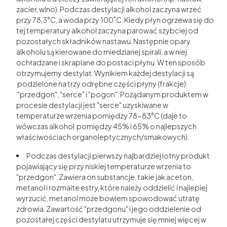
zacier, wino). Podczas destylacji alkohol zaczyna wrzeć
przy 78,3°C, a woda przy 100˚C. Kiedy płyn ogrzewa się do
tej temperatury alkohol zaczyna parować szybciej od
pozostałych składników nastawu. Następnie opary
alkoholu są kierowane do miedzianej spirali, a w niej
ochładzane i skraplane do postaci płynu. W ten sposób
otrzymujemy destylat. Wynikiem każdej destylacji są
podzielone na trzy odrębne części płyny (frakcje):
"przedgon", "serce" i "pogon". Pożądanym produktem w
procesie destylacji jest "serce" uzyskiwane w
temperaturze wrzenia pomiędzy 78-83°C (daje to
wówczas alkohol pomiędzy 45% i 65% o najlepszych
właściwościach organoleptycznych/smakowych).
Podczas destylacji pierwszy najbardziej lotny produkt
pojawiający się przy niskiej temperaturze wrzenia to
"przedgon". Zawiera on substancje, takie jak aceton,
metanol i rozmaite estry, które należy oddzielić i najlepiej
wyrzucić, metanol może bowiem spowodować utratę
zdrowia. Zawartość "przedgonu" i jego oddzielenie od
pozostałej części destylatu utrzymuje się mniej więcej w