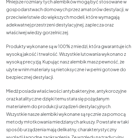
Mniejsze rozmiary tych alembików mogą być stosowane w
gospodarstwach domowych przez amatorów destylacji, w
przeciwieństwie do większych modeli, które wymagają
adekwatnej przestrzeni destylacyjnej, zaplecza oraz
właściwej wiedzy gorzelniczej.
Produkty wykonane są w 100% z miedzi, która gwarantuje ich
wysoką jakość i trwałość. Wszystkie lutowania wykonano z
wysoką precyzją. Kupując nasz alembik masz pewność, że
użyte w nim materiały są nietoksyczne i w pełni gotowe do
bezpiecznej destylacji.
Miedź posiada właściwości antybakteryjne, antykorozyjne
oraz katalityczne dzięki temu stała się pożądanym
materiałem do produkcji urządzeń destylacyjnych.
Wszystkie nasze alembiki wykonane są ręcznie za pomocą
metody młotkowania miedzianych arkuszy. Powstałe w taki
sposób urządzenia mają delikatny, charakterystyczny
wygląd i łagodne zaokrąglenia. Ze względu na tradycyjny