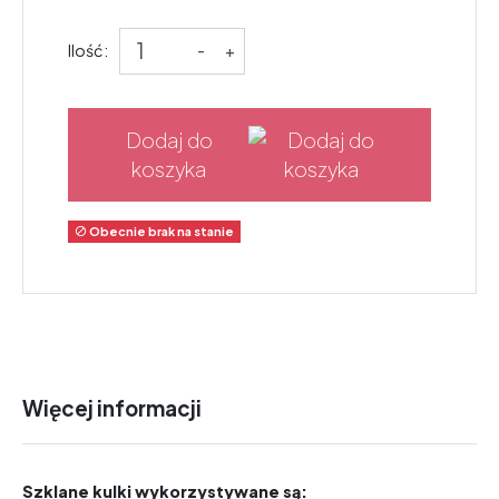
Ilość:
-
+
Dodaj do
koszyka
Obecnie brak na stanie

Więcej informacji
Szklane kulki wykorzystywane są: