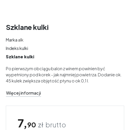
Szklane kulki
Marka
alk
Indeks
kulki
Szklane kulki
Po pierwszym obciągu balon z winem powinien być
wypełniony pod korek - jak najmniej powietrza. Dodanie ok.
45 kulek zwiększa objętość płynu o ok 0,1 l.
Więcej informacji
7,
90
zł
brutto