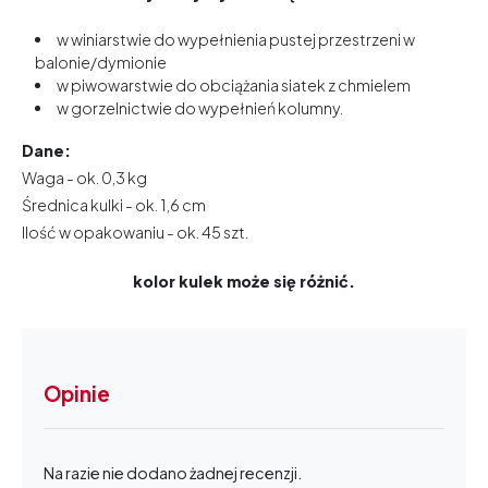
w winiarstwie do wypełnienia pustej przestrzeni w
balonie/dymionie
w piwowarstwie do obciążania siatek z chmielem
w gorzelnictwie do wypełnień kolumny.
Dane:
Waga - ok. 0,3 kg
Średnica kulki - ok. 1,6 cm
Ilość w opakowaniu - ok. 45 szt.
kolor kulek może się różnić.
Opinie
Na razie nie dodano żadnej recenzji.