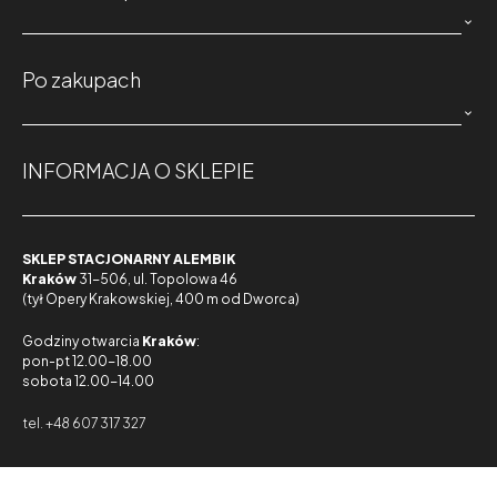

Po zakupach

INFORMACJA O SKLEPIE
SKLEP STACJONARNY ALEMBIK
Kraków
31-506, ul. Topolowa 46
(tył Opery Krakowskiej, 400 m od Dworca)
Godziny otwarcia
Kraków
:
pon-pt 12.00-18.00
sobota 12.00-14.00
tel. +48 607 317 327