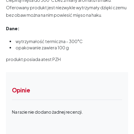
cieplną mięsa do 300°C bez zmiany aromatu i smaku.
Oferowany produkt jest niezwykle wytrzymały dzięki czemu
bez obaw można na nim powiesić mięso na haku.
Dane:
wytrzymałość termiczna - 300°C
opakowanie zawiera 100 g
produkt posiada atest PZH
Opinie
Na razie nie dodano żadnej recenzji.