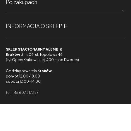
Po zakupach

INFORMACJA O SKLEPIE
SKLEP STACJONARNY ALEMBIK
Kraków
31-506, ul. Topolowa 46
(tył Opery Krakowskiej, 400 m od Dworca)
Godziny otwarcia
Kraków
:
pon-pt 12.00-18.00
sobota 12.00-14.00
tel. +48 607 317 327