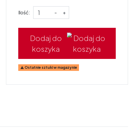
Ilość:
-
+
Dodaj do
koszyka
Ostatnie sztuki w magazynie
