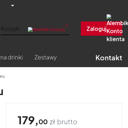
0
Koszyk
Zaloguj
Kontakt
 na drinki
zestawy
aru
u
179,
00
zł
brutto