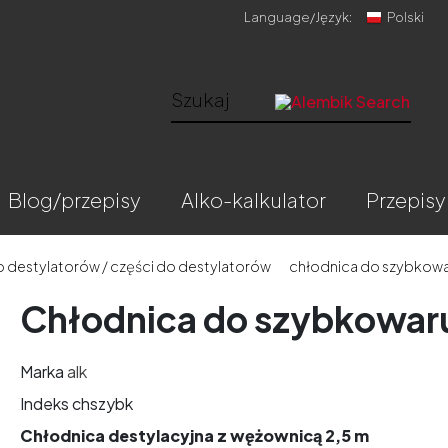
Language/
Język:
Polski
blog/przepisy
alko-kalkulator
przepisy
o destylatorów / części do destylatorów
chłodnica do szybkow
Chłodnica do szybkowar
Marka
alk
Indeks
chszybk
Chłodnica destylacyjna z wężownicą
2,5 m