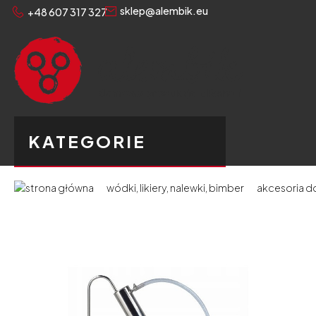
sklep@alembik.eu
+48 607 317 327
KATEGORIE
wódki, likiery, nalewki, bimber
akcesoria d