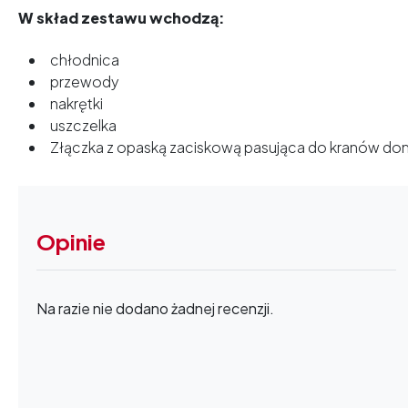
W skład zestawu wchodzą:
chłodnica
przewody
nakrętki
uszczelka
Złączka z opaską zaciskową pasująca do kranów d
Opinie
Na razie nie dodano żadnej recenzji.