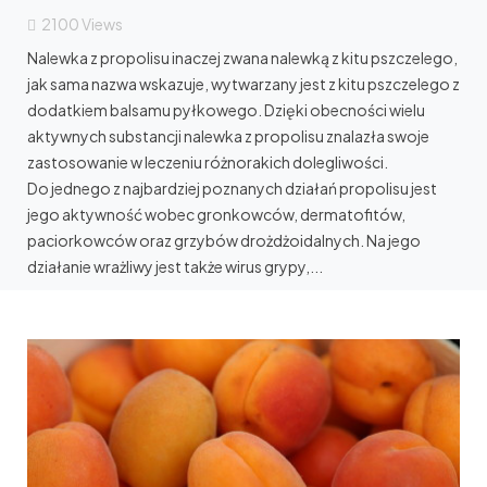
2100
Views
Nalewka z propolisu inaczej zwana nalewką z kitu pszczelego,
jak sama nazwa wskazuje, wytwarzany jest z kitu pszczelego z
dodatkiem balsamu pyłkowego. Dzięki obecności wielu
aktywnych substancji nalewka z propolisu znalazła swoje
zastosowanie w leczeniu różnorakich dolegliwości.
Do jednego z najbardziej poznanych działań propolisu jest
jego aktywność wobec gronkowców, dermatofitów,
paciorkowców oraz grzybów drożdżoidalnych. Na jego
działanie wrażliwy jest także wirus grypy,...