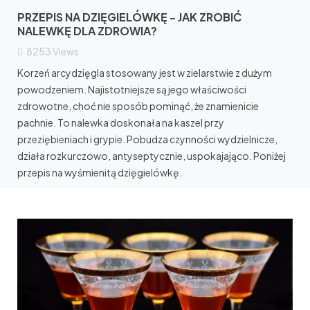
PRZEPIS NA DZIĘGIELÓWKĘ - JAK ZROBIĆ
NALEWKĘ DLA ZDROWIA?
8253
Views
Korzeń arcydzięgla stosowany jest w zielarstwie z dużym
powodzeniem. Najistotniejsze są jego właściwości
zdrowotne, choć nie sposób pominąć, że znamienicie
pachnie. To nalewka doskonała na kaszel przy
przeziębieniach i grypie. Pobudza czynności wydzielnicze,
działa rozkurczowo, antyseptycznie, uspokajająco. Poniżej
przepis na wyśmienitą dzięgielówkę.