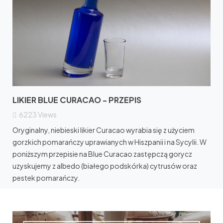
LIKIER BLUE CURACAO - PRZEPIS
6223
Views
Oryginalny, niebieski likier Curacao wyrabia się z użyciem
gorzkich pomarańczy uprawianych w Hiszpanii i na Sycylii. W
poniższym przepisie na Blue Curacao zastępczą gorycz
uzyskujemy z albedo (białego podskórka) cytrusów oraz
pestek pomarańczy.