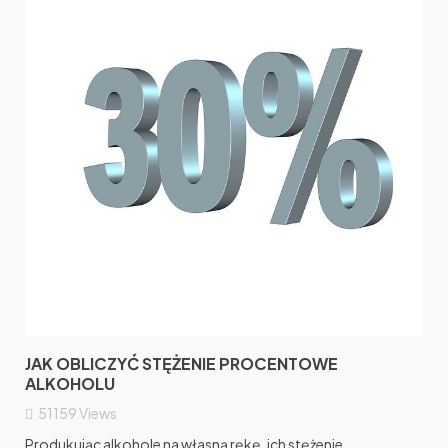
JAK OBLICZYĆ STĘŻENIE PROCENTOWE
ALKOHOLU
51159
Views
Produkując alkohole na własną rękę, ich stężenie