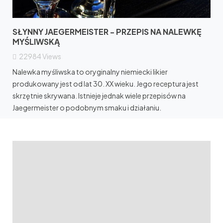
SŁYNNY JAEGERMEISTER - PRZEPIS NA NALEWKĘ
MYŚLIWSKĄ
22984
Views
Nalewka myśliwska to oryginalny niemiecki likier
produkowany jest od lat 30. XX wieku. Jego receptura jest
skrzętnie skrywana. Istnieje jednak wiele przepisów na
Jaegermeister o podobnym smaku i działaniu.