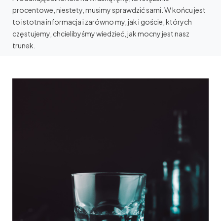
procentowe, niestety, musimy sprawdzić sami. W końcu jest
to istotna informacja i zarówno my, jak i goście, których
częstujemy, chcielibyśmy wiedzieć, jak mocny jest nasz
trunek.