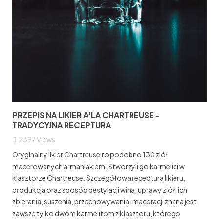
PRZEPIS NA LIKIER A'LA CHARTREUSE -
TRADYCYJNA RECEPTURA
2397
Views
Oryginalny likier Chartreuse to podobno 130 ziół
macerowanych armaniakiem. Stworzyli go karmelici w
klasztorze Chartreuse. Szczegółowa receptura likieru,
produkcja oraz sposób destylacji wina, uprawy ziół, ich
zbierania, suszenia, przechowywania i maceracji znana jest
zawsze tylko dwóm karmelitom z klasztoru, którego