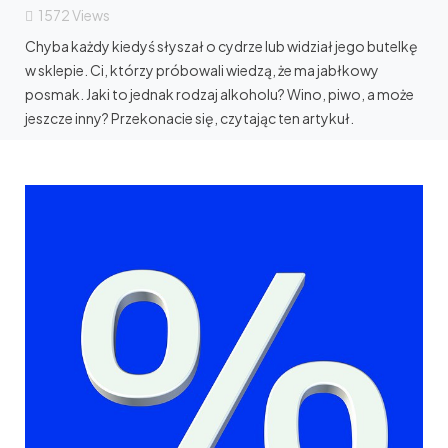
1572
Views
Chyba każdy kiedyś słyszał o cydrze lub widział jego butelkę
w sklepie. Ci, którzy próbowali wiedzą, że ma jabłkowy
posmak. Jaki to jednak rodzaj alkoholu? Wino, piwo, a może
jeszcze inny? Przekonacie się, czytając ten artykuł.