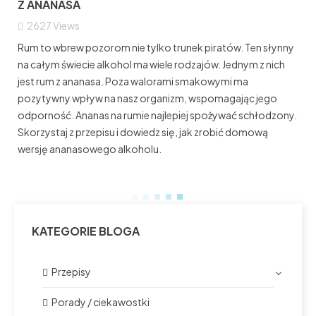
Z ANANASA
2627
Views
Rum to wbrew pozorom nie tylko trunek piratów. Ten słynny
na całym świecie alkohol ma wiele rodzajów. Jednym z nich
jest rum z ananasa. Poza walorami smakowymi ma
pozytywny wpływ na nasz organizm, wspomagając jego
odporność. Ananas na rumie najlepiej spożywać schłodzony.
Skorzystaj z przepisu i dowiedz się, jak zrobić domową
wersję ananasowego alkoholu.
KATEGORIE BLOGA
Przepisy
Porady / ciekawostki