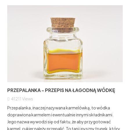
PRZEPALANKA - PRZEPIS NA ŁAGODNĄ WÓDKĘ
41211
Views
Przepalanka, inaczej nazywana karmelówką, to wódka
doprawiona karmelem i ewentualnie innymi składnikami.
Jego nazwa wywodzi się od faktu, że aby przygotować
karmel, cukier należy przepalić. To tani i pyszny trunek, który