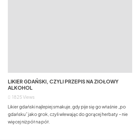
LIKIER GDAŃSKI, CZYLI PRZEPIS NA ZIOŁOWY
ALKOHOL
1825
Views
Likier gdański najlepiej smakuje, gdy pije się go właśnie „po
gdańsku” jako grok, czyli wlewając do gorącej herbaty – nie
więcej niż pół na pół.