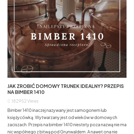
JAK ZROBIĆ DOMOWY TRUNEK IDEALNY? PRZEPIS
NA BIMBER 1410
182952
Views
Bimber 1410 inaczej nazywany jest samogonem lub
księżycówką. Wytwarzany jest od wieków w domowych
zaciszach. Przepis na bimber 1410 niestety poza nazwą nie ma
nic wspólnego z bitwą pod Grunwaldem. A nawet ona nie