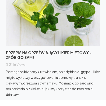
PRZEPIS NA ORZEŹWIAJĄCY LIKIER MIĘTOWY -
ZRÓB GO SAM!
2116
Views
Pomaga na kłopoty z trawieniem, przeziębienie i grypę - likier
miętowy, łatwy w przygotowaniu domowy trunek o
ciekawym, orzeźwiającym smaku. Można pić go zarówno
bezpośrednio z kieliszka, jak i wykorzystać do tworzenia
drinków.