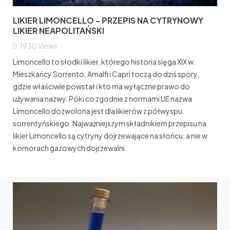
LIKIER LIMONCELLO - PRZEPIS NA CYTRYNOWY
LIKIER NEAPOLITAŃSKI
1930
Views
Limoncello to słodki likier, którego historia sięga XIX w.
Mieszkańcy Sorrento, Amalfi i Capri toczą do dziś spory,
gdzie właściwie powstał i kto ma wyłączne prawo do
używania nazwy. Póki co zgodnie z normami UE nazwa
Limoncello dozwolona jest dla likierów z półwyspu
sorrentyńskiego. Najważniejszym składnikiem przepisu na
likier Limoncello są cytryny dojrzewające na słońcu, a nie w
komorach gazowych dojrzewalni.