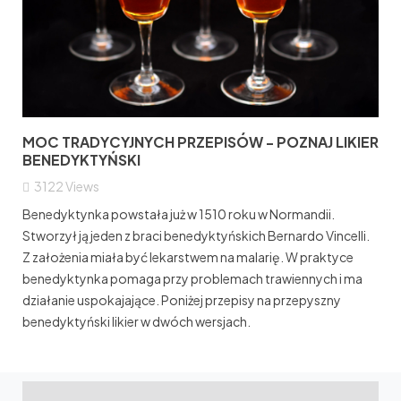
MOC TRADYCYJNYCH PRZEPISÓW - POZNAJ LIKIER
BENEDYKTYŃSKI
3122
Views
Benedyktynka powstała już w 1510 roku w Normandii.
Stworzył ją jeden z braci benedyktyńskich Bernardo Vincelli.
Z założenia miała być lekarstwem na malarię. W praktyce
benedyktynka pomaga przy problemach trawiennych i ma
działanie uspokajające. Poniżej przepisy na przepyszny
benedyktyński likier w dwóch wersjach.