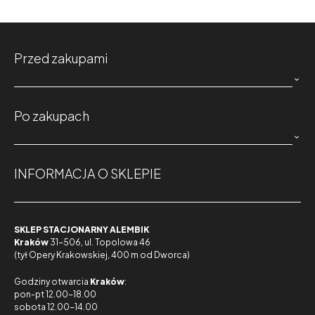
Przed zakupami

Po zakupach

INFORMACJA O SKLEPIE
SKLEP STACJONARNY ALEMBIK
Kraków
31-506, ul. Topolowa 46
(tył Opery Krakowskiej, 400 m od Dworca)
Godziny otwarcia
Kraków
:
pon-pt 12.00-18.00
sobota 12.00-14.00