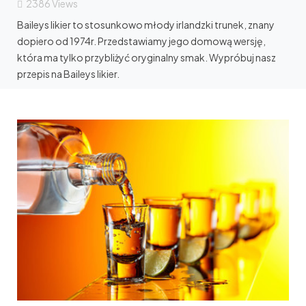
2386
Views
Baileys likier to stosunkowo młody irlandzki trunek, znany
dopiero od 1974r. Przedstawiamy jego domową wersję,
która ma tylko przybliżyć oryginalny smak. Wypróbuj nasz
przepis na Baileys likier.