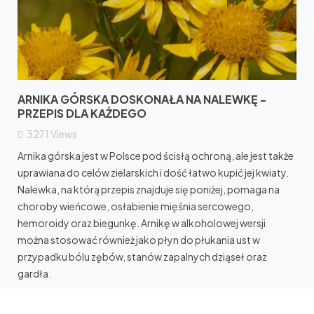
ARNIKA GÓRSKA DOSKONAŁA NA NALEWKĘ -
PRZEPIS DLA KAŻDEGO
3271
Views
Arnika górska jest w Polsce pod ścisłą ochroną, ale jest także
uprawiana do celów zielarskich i dość łatwo kupić jej kwiaty.
Nalewka, na którą przepis znajduje się poniżej, pomaga na
choroby wieńcowe, osłabienie mięśnia sercowego,
hemoroidy oraz biegunkę. Arnikę w alkoholowej wersji
można stosować również jako płyn do płukania ust w
przypadku bólu zębów, stanów zapalnych dziąseł oraz
gardła.