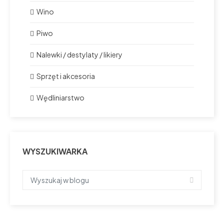
Wino
Piwo
Nalewki / destylaty / likiery
Sprzęt i akcesoria
Wędliniarstwo
WYSZUKIWARKA