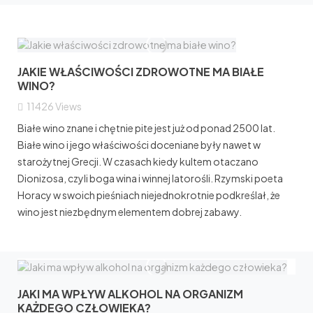
JAKIE WŁAŚCIWOŚCI ZDROWOTNE MA BIAŁE
WINO?
11426
Views
Białe wino znane i chętnie pite jest już od ponad 2500 lat.
Białe wino i jego właściwości doceniane były nawet w
starożytnej Grecji. W czasach kiedy kultem otaczano
Dionizosa, czyli boga wina i winnej latorośli. Rzymski poeta
Horacy w swoich pieśniach niejednokrotnie podkreślał, że
wino jest niezbędnym elementem dobrej zabawy.
JAKI MA WPŁYW ALKOHOL NA ORGANIZM
KAŻDEGO CZŁOWIEKA?