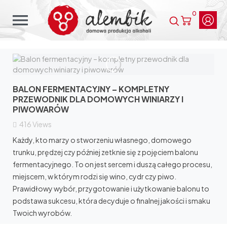
0
menu
BALON FERMENTACYJNY – KOMPLETNY
PRZEWODNIK DLA DOMOWYCH WINIARZY I
PIWOWARÓW
416
Views
Każdy, kto marzy o stworzeniu własnego, domowego
trunku, prędzej czy później zetknie się z pojęciem balonu
fermentacyjnego. To on jest sercem i duszą całego procesu,
miejscem, w którym rodzi się wino, cydr czy piwo.
Prawidłowy wybór, przygotowanie i użytkowanie balonu to
podstawa sukcesu, która decyduje o finalnej jakości i smaku
Twoich wyrobów.