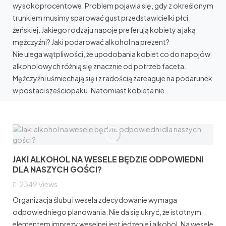
wysokoprocentowe. Problem pojawia się, gdy z określonym
trunkiem musimy sparować gust przedstawicielki płci
żeńskiej. Jakiego rodzaju napoje preferują kobiety a jaką
mężczyźni? Jaki podarować alkohol na prezent?
Nie ulega wątpliwości, że upodobania kobiet co do napojów
alkoholowych różnią się znacznie od potrzeb faceta.
Mężczyźni uśmiechają się i z radością zareaguje na podarunek
w postaci sześciopaku. Natomiast kobieta nie...
JAKI ALKOHOL NA WESELE BĘDZIE ODPOWIEDNI
DLA NASZYCH GOŚCI?
2349
Views
Organizacja ślubu i wesela zdecydowanie wymaga
odpowiedniego planowania. Nie da się ukryć, że istotnym
elementem imprezy weselnej jest jedzenie i alkohol. Na wesele