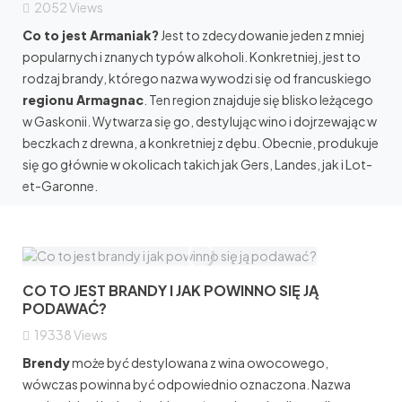
2052
Views
Co to jest Armaniak?
Jest to zdecydowanie jeden z mniej
popularnych i znanych typów alkoholi. Konkretniej, jest to
rodzaj brandy, którego nazwa wywodzi się od francuskiego
regionu Armagnac
. Ten region znajduje się blisko leżącego
w Gaskonii. Wytwarza się go, destylując wino i dojrzewając w
beczkach z drewna, a konkretniej z dębu. Obecnie, produkuje
się go głównie w okolicach takich jak Gers, Landes, jak i Lot-
et-Garonne.
CO TO JEST BRANDY I JAK POWINNO SIĘ JĄ
PODAWAĆ?
19338
Views
Brendy
może być destylowana z wina owocowego,
wówczas powinna być odpowiednio oznaczona. Nazwa