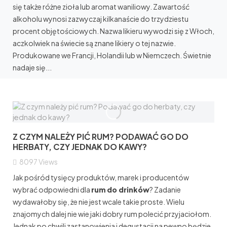
się także różne zioła lub aromat waniliowy. Zawartość
alkoholu wynosi zazwyczaj kilkanaście do trzydziestu
procent objętościowych. Nazwa likieru wywodzi się z Włoch,
aczkolwiek na świecie są znane likiery o tej nazwie.
Produkowane we Francji, Holandii lub w Niemczech. Świetnie
nadaje się...
Z CZYM NALEŻY PIĆ RUM? PODAWAĆ GO DO
HERBATY, CZY JEDNAK DO KAWY?
8097
Views
Jak pośród tysięcy produktów, marek i producentów
wybrać odpowiedni dla
rum do drinków
? Zadanie
wydawałoby się, że nie jest wcale takie proste. Wielu
znajomych dalej nie wie jaki dobry rum polecić przyjaciołom.
Jednak po chwili zastanowienia i degustacji na pewno będzie