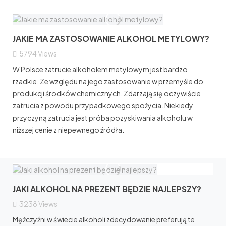
JAKIE MA ZASTOSOWANIE ALKOHOL METYLOWY?
5794
Views
W Polsce zatrucie alkoholem metylowym jest bardzo
rzadkie. Ze względu na jego zastosowanie w przemyśle do
produkcji środków chemicznych. Zdarzają się oczywiście
zatrucia z powodu przypadkowego spożycia. Niekiedy
przyczyną zatrucia jest próba pozyskiwania alkoholu w
niższej cenie z niepewnego źródła.
JAKI ALKOHOL NA PREZENT BĘDZIE NAJLEPSZY?
3238
Views
Mężczyźni w świecie alkoholi zdecydowanie preferują te