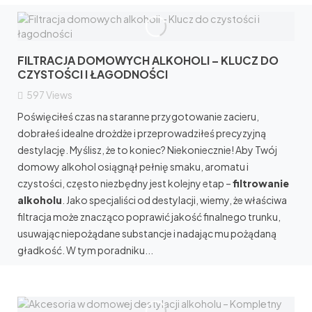
FILTRACJA DOMOWYCH ALKOHOLI – KLUCZ DO
CZYSTOŚCI I ŁAGODNOŚCI
597
Views
Poświęciłeś czas na staranne przygotowanie zacieru,
dobrałeś idealne drożdże i przeprowadziłeś precyzyjną
destylację. Myślisz, że to koniec? Niekoniecznie! Aby Twój
domowy alkohol osiągnął pełnię smaku, aromatu i
czystości, często niezbędny jest kolejny etap –
filtrowanie
alkoholu
. Jako specjaliści od destylacji, wiemy, że właściwa
filtracja może znacząco poprawić jakość finalnego trunku,
usuwając niepożądane substancje i nadając mu pożądaną
gładkość. W tym poradniku...