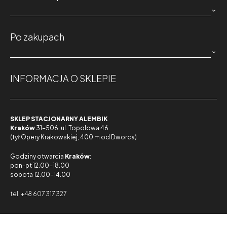

Po zakupach

INFORMACJA O SKLEPIE
SKLEP STACJONARNY ALEMBIK
Kraków
31-506, ul. Topolowa 46
(tył Opery Krakowskiej, 400 m od Dworca)
Godziny otwarcia
Kraków
:
pon-pt 12.00-18.00
sobota 12.00-14.00
tel. +48 607 317 327