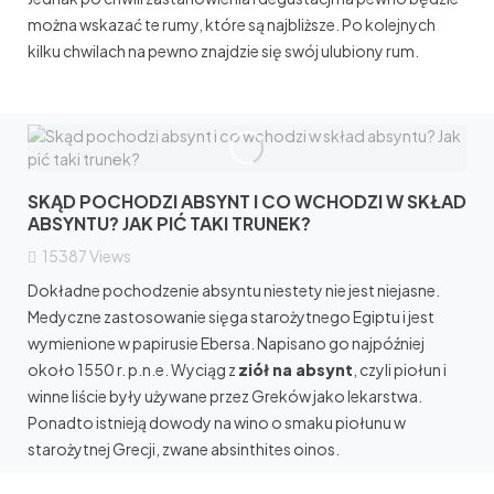
można wskazać te rumy, które są najbliższe. Po kolejnych
kilku chwilach na pewno znajdzie się swój ulubiony rum.
SKĄD POCHODZI ABSYNT I CO WCHODZI W SKŁAD
ABSYNTU? JAK PIĆ TAKI TRUNEK?
15387
Views
Dokładne pochodzenie absyntu niestety nie jest niejasne.
Medyczne zastosowanie sięga starożytnego Egiptu i jest
wymienione w papirusie Ebersa. Napisano go najpóźniej
około 1550 r. p.n.e. Wyciąg z
ziół na absynt
, czyli piołun i
winne liście były używane przez Greków jako lekarstwa.
Ponadto istnieją dowody na wino o smaku piołunu w
starożytnej Grecji, zwane absinthites oinos.