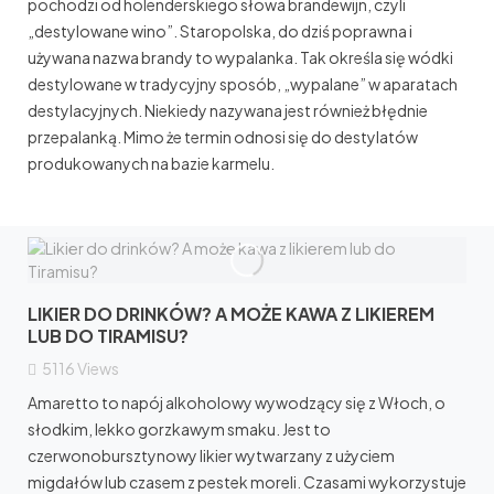
pochodzi od holenderskiego słowa brandewijn, czyli
„destylowane wino”. Staropolska, do dziś poprawna i
używana nazwa brandy to wypalanka. Tak określa się wódki
destylowane w tradycyjny sposób, „wypalane” w aparatach
destylacyjnych. Niekiedy nazywana jest również błędnie
przepalanką. Mimo że termin odnosi się do destylatów
produkowanych na bazie karmelu.
LIKIER DO DRINKÓW? A MOŻE KAWA Z LIKIEREM
LUB DO TIRAMISU?
5116
Views
Amaretto to napój alkoholowy wywodzący się z Włoch, o
słodkim, lekko gorzkawym smaku. Jest to
czerwonobursztynowy likier wytwarzany z użyciem
migdałów lub czasem z pestek moreli. Czasami wykorzystuje