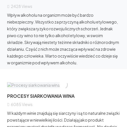
2428
Views
Wpływ alkoholu na organizm może być bardzo
niebezpieczny. Wszystko za przyczyną alkoholu etylowego,
który zwiększa ryzyko rozwoju licznych schorzeń. Jednak
piwo czy wino to nie tylko alkohol etylowy, w swoim
składzie. Skrywają niestety też inne składniki o różnorodnym
działaniu. Część z nich może znacząca wpływać na zdrowie
każdego człowieka. Warto oczywiście wiedzieć co dzieje się
w organizmie pod wpływem alkoholu.
PROCESY SIARKOWANIA WINA
6085
Views
W każdym winie znajdują się siarczyny i są to naturalne związki
powstające w niewielkiej ilości. Działają jako produkt
przemiany materii drożdży podczas fermentacji. Nie dodaje