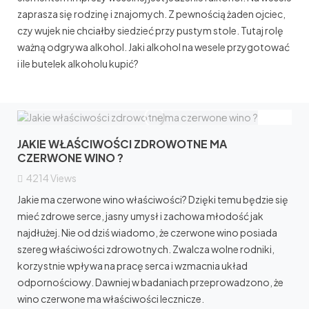
zaprasza się rodzinę i znajomych. Z pewnością żaden ojciec,
czy wujek nie chciałby siedzieć przy pustym stole. Tutaj rolę
ważną odgrywa alkohol. Jaki alkohol na wesele przygotować
i ile butelek alkoholu kupić?
JAKIE WŁAŚCIWOŚCI ZDROWOTNE MA
CZERWONE WINO ?
4214
Views
Jakie ma czerwone wino właściwości? Dzięki temu będzie się
mieć zdrowe serce, jasny umysł i zachowa młodość jak
najdłużej. Nie od dziś wiadomo, że czerwone wino posiada
szereg właściwości zdrowotnych. Zwalcza wolne rodniki,
korzystnie wpływa na pracę serca i wzmacnia układ
odpornościowy. Dawniej w badaniach przeprowadzono, że
wino czerwone ma właściwości lecznicze.