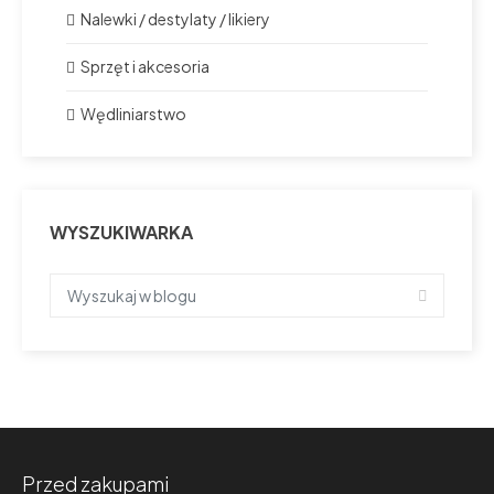
Nalewki / destylaty / likiery
Sprzęt i akcesoria
Wędliniarstwo
WYSZUKIWARKA
Przed zakupami