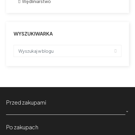
Wędliniarstwo
WYSZUKIWARKA
Przed zakupami

Po zakupach