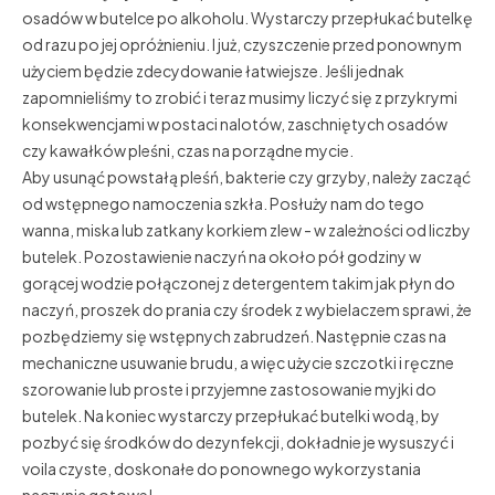
osadów w butelce po alkoholu. Wystarczy przepłukać butelkę
od razu po jej opróżnieniu. I już, czyszczenie przed ponownym
użyciem będzie zdecydowanie łatwiejsze. Jeśli jednak
zapomnieliśmy to zrobić i teraz musimy liczyć się z przykrymi
konsekwencjami w postaci nalotów, zaschniętych osadów
czy kawałków pleśni, czas na porządne mycie.
Aby usunąć powstałą pleśń, bakterie czy grzyby, należy zacząć
od wstępnego namoczenia szkła. Posłuży nam do tego
wanna, miska lub zatkany korkiem zlew - w zależności od liczby
butelek. Pozostawienie naczyń na około pół godziny w
gorącej wodzie połączonej z detergentem takim jak płyn do
naczyń, proszek do prania czy środek z wybielaczem sprawi, że
pozbędziemy się wstępnych zabrudzeń. Następnie czas na
mechaniczne usuwanie brudu, a więc użycie szczotki i ręczne
szorowanie lub proste i przyjemne zastosowanie myjki do
butelek. Na koniec wystarczy przepłukać butelki wodą, by
pozbyć się środków do dezynfekcji, dokładnie je wysuszyć i
voila czyste, doskonałe do ponownego wykorzystania
naczynia gotowe!