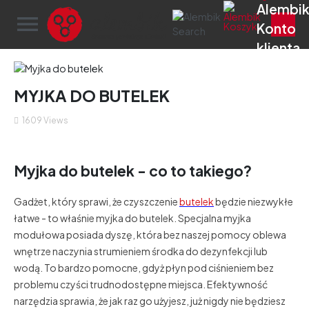
menu
MYJKA DO BUTELEK
1609
Views
Myjka do butelek - co to takiego?
Gadżet, który sprawi, że czyszczenie
butelek
będzie niezwykłe
łatwe - to właśnie myjka do butelek. Specjalna myjka
modułowa posiada dyszę, która bez naszej pomocy oblewa
wnętrze naczynia strumieniem środka do dezynfekcji lub
wodą. To bardzo pomocne, gdyż płyn pod ciśnieniem bez
problemu czyści trudnodostępne miejsca. Efektywność
narzędzia sprawia, że jak raz go użyjesz, już nigdy nie będziesz