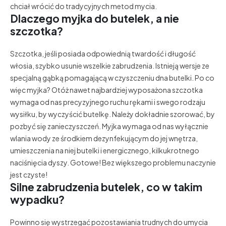
chciał wrócić do tradycyjnych metod mycia.
Dlaczego myjka do butelek, a nie
szczotka?
Szczotka, jeśli posiada odpowiednią twardość i długość
włosia, szybko usunie wszelkie zabrudzenia. Istnieją wersje ze
specjalną gąbką pomagającą w czyszczeniu dna butelki. Po co
więc myjka? Otóż nawet najbardziej wyposażona szczotka
wymaga od nas precyzyjnego ruchu rękami i swego rodzaju
wysiłku, by wyczyścić butelkę. Należy dokładnie szorować, by
pozbyć się zanieczyszczeń. Myjka wymaga od nas wyłącznie
wlania wody ze środkiem dezynfekującym do jej wnętrza,
umieszczenia na niej butelki i energicznego, kilkukrotnego
naciśnięcia dyszy. Gotowe! Bez większego problemu naczynie
jest czyste!
Silne zabrudzenia butelek, co w takim
wypadku?
Powinno się wystrzegać pozostawiania trudnych do umycia