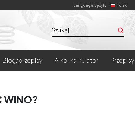
Language/
Język:
Polski
blog/przepisy
alko-kalkulator
przepisy
Ć WINO?