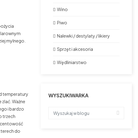
Wino
Piwo
pożycia
 klarownym
Nalewki / destylaty / likiery
ziej mylnego.
Sprzęt i akcesoria
Wędliniarstwo
od temperatury
WYSZUKIWARKA
e zlać. Ważne
ego i bardzo
o trzech
rocentowość
czterech do