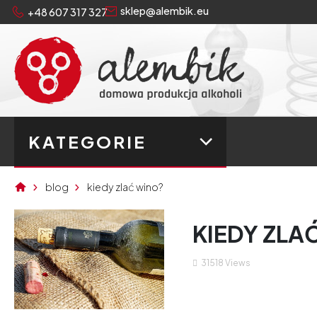
sklep@alembik.eu
+48 607 317 327
KATEGORIE
blog
kiedy zlać wino?
KIEDY ZLA
31518
Views