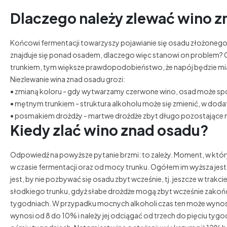
Dlaczego należy zlewać wino 
Końcowi fermentacji towarzyszy pojawianie się osadu złożoneg
znajduje się ponad osadem, dlaczego więc stanowi on problem? O
trunkiem, tym większe prawdopodobieństwo, że napój będzie miał
Niezlewanie wina znad osadu grozi:
• zmianą koloru - gdy wytwarzamy czerwone wino, osad może 
• mętnym trunkiem - struktura alkoholu może się zmienić, w doda
• posmakiem drożdży - martwe drożdże zbyt długo pozostające 
Kiedy zlać wino znad osadu?
Odpowiedź na powyższe pytanie brzmi: to zależy. Moment, w któr
w czasie fermentacji oraz od mocy trunku. Ogółem im wyższa jest t
jest, by nie pozbywać się osadu zbyt wcześnie, tj. jeszcze w tra
słodkiego trunku, gdyż słabe drożdże mogą zbyt wcześnie zakońc
tygodniach. W przypadku mocnych alkoholi czas ten może wynosi
wynosi od 8 do 10% i należy jej odciągać od trzech do pięciu tygo