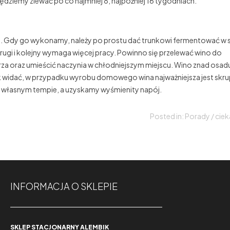
dziemy zlewać po co najmniej 8, najpóźniej 16 tygodniach.
uje. Gdy go wykonamy, należy po prostu dać trunkowi fermentować w 
rugi i kolejny wymaga więcej pracy. Powinno się przelewać wino do
trza oraz umieścić naczynia w chłodniejszym miejscu. Wino znad osad
ak widać, w przypadku wyrobu domowego wina najważniejsza jest skru
 własnym tempie, a uzyskamy wyśmienity napój.
Posted in:
Porady / cie
INFORMACJA O SKLEPIE
SKLEP STACJONARNY ALEMBIK