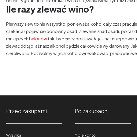
ośmiu tygodniach. Natomiast wina o stężeniu większym niż 12% bę
Ile razy zlewać wino?
Pierwszy zlew to nie wszystko, ponieważ alkohol cały czas prac
czekać aż pojawi się ponowny osad. Zlewanie znad osadu po raz d
mniejszych
balonów
tak, być ciecz dostawała jak najmniej powie
zlewać dotąd, aż nasz alkohol będzie całkowicie wyklarowany. J
cierpliwość. Pozwólmy więc alkoholowi leżakować i pracować we
Przed zakupami
Po zakupach
Wysyłka
Moje konto