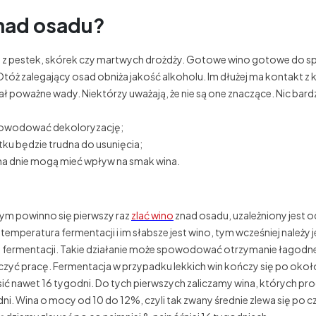
znad osadu?
o z pestek, skórek czy martwych drożdży. Gotowe wino gotowe do s
tóż zalegający osad obniża jakość alkoholu. Im dłużej ma kontakt z
 poważne wady. Niektórzy uważają, że nie są one znaczące. Nic bard
spowodować dekoloryzację;
tku będzie trudna do usunięcia;
na dnie mogą mieć wpływ na smak wina.
ym powinno się pierwszy raz
zlać wino
znad osadu, uzależniony jest 
emperatura fermentacji i im słabsze jest wino, tym wcześniej należy j
kcie fermentacji. Takie działanie może spowodować otrzymanie łagodn
zyć pracę. Fermentacja w przypadku lekkich win kończy się po okoł
ć nawet 16 tygodni. Do tych pierwszych zaliczamy wina, których p
dni. Wina o mocy od 10 do 12%, czyli tak zwany średnie zlewa się po 