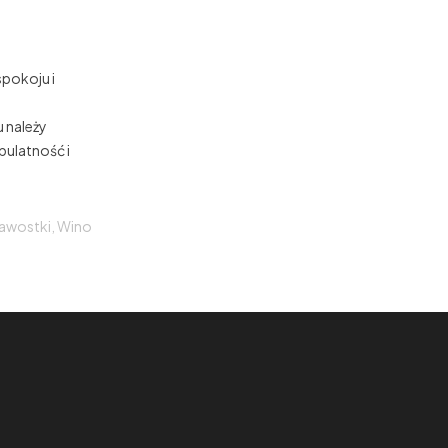
spokoju i
u należy
pulatność i
kawostki
,
Wino