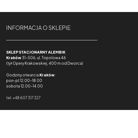
INFORMACJA O SKLEPIE
SKLEP STACJONARNY ALEMBIK
Kraków
31-506, ul. Topolowa 46
(tył Opery Krakowskiej, 400 m od Dworca)
Godziny otwarcia
Kraków
:
pon-pt 12.00-18.00
sobota 12.00-14.00
tel. +48 607 317 327