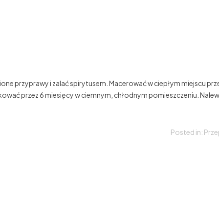
nione przyprawy i zalać spirytusem. Macerować w ciepłym miejscu prz
akować przez 6 miesięcy w ciemnym, chłodnym pomieszczeniu. Nale
Posted in:
Prze