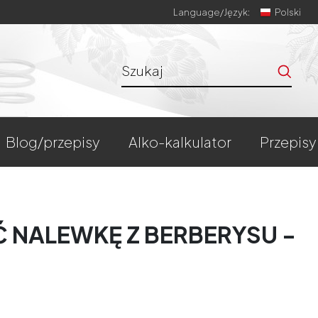
Language/
Język:
Polski
blog/przepisy
alko-kalkulator
przepisy
Ć NALEWKĘ Z BERBERYSU -