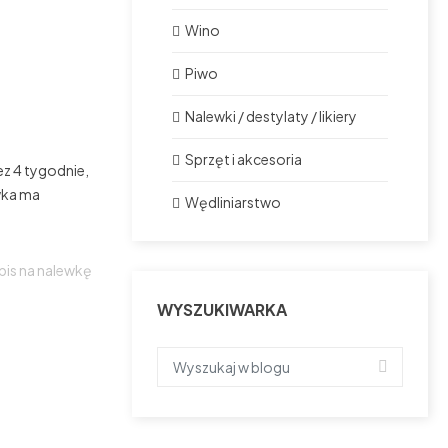
Wino
Piwo
Nalewki / destylaty / likiery
Sprzęt i akcesoria
ez 4 tygodnie,
wka ma
Wędliniarstwo
pis na nalewkę
WYSZUKIWARKA