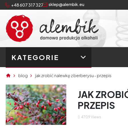
sklep@alembik.eu
+48 607 317 327
KATEGORIE
blog
jak zrobić nalewkę z berberysu - przepis
JAK ZROBI
PRZEPIS
4709
Views