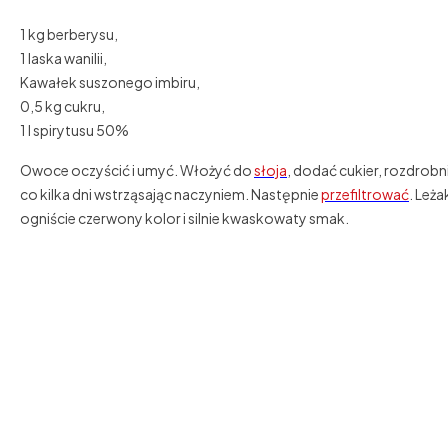
1 kg berberysu,
1 laska wanilii,
Kawałek suszonego imbiru,
0,5 kg cukru,
1 l spirytusu 50%
Owoce oczyścić i umyć. Włożyć do
słoja
, dodać cukier, rozdrob
co kilka dni wstrząsając naczyniem. Następnie
przefiltrować
. Leż
ogniście czerwony kolor i silnie kwaskowaty smak.