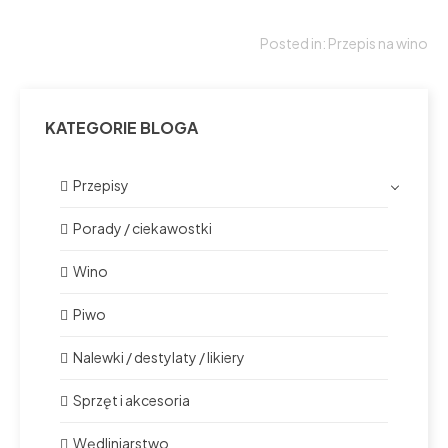
Posted in:
Przepis na wino
KATEGORIE BLOGA
Przepisy
Porady / ciekawostki
Wino
Piwo
Nalewki / destylaty / likiery
Sprzęt i akcesoria
Wędliniarstwo