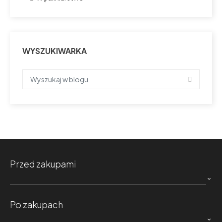
WYSZUKIWARKA
Przed zakupami

Po zakupach
