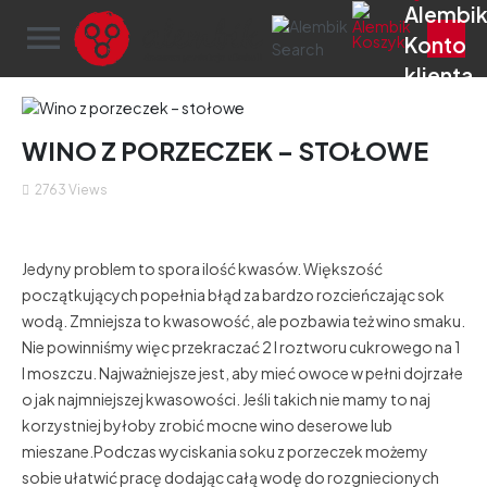
menu
WINO Z PORZECZEK – STOŁOWE
2763
Views
Jedyny problem to spora ilość kwasów. Większość
początkujących popełnia błąd za bardzo rozcieńczając sok
wodą. Zmniejsza to kwasowość, ale pozbawia też wino smaku.
Nie powinniśmy więc przekraczać 2 l roztworu cukrowego na 1
l moszczu. Najważniejsze jest, aby mieć owoce w pełni dojrzałe
o jak najmniejszej kwasowości. Jeśli takich nie mamy to naj
korzystniej byłoby zrobić mocne wino deserowe lub
mieszane.Podczas wyciskania soku z porzeczek możemy
sobie ułatwić pracę dodając całą wodę do rozgniecionych