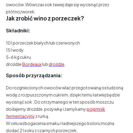
owoców. Wówczas sok ławiej daje się wycisnąć przez
płótno/worek.
Jak zrobić wino z porzeczek?
Składniki:
10 l porzeczek białych lub czerwonych
15 l wody
5-6 kg cukru
drożdże
Bordeaux
lub
drożdże
.
Sposób przyrządzania:
Do rozgniecionych owoców wlać przegotowaną ostudzoną
wodę z rozpuszczonym cukrem, dzięki temu łatwiej będzie
wycisnąć sok . Do otrzymanego w ten sposób moszczu
dodajemy drożdże, pożywkę i zamykamy
pojemnik
fermentacyjny
z rurką.
W celu wzbogacenia smaku i ładniejszego koloru można
dodać 2 l soku z czarnych porzeczek.