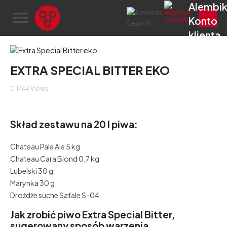
menu
EXTRA SPECIAL BITTER EKO
1744
Views
Skład zestawu na 20 l piwa:
Chateau Pale Ale 5 kg
Chateau Cara Blond 0,7 kg
Lubelski 30 g
Marynka 30 g
Drożdże suche Safale S-04
Jak zrobić piwo Extra Special Bitter,
sugerowany sposób warzenia