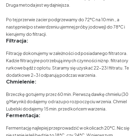
Druga metoda jest wydajniejsza.
Po tej przerwie zacier podgrzewamy do 72°C na 10 min., a
następnie(po stwierdzeniu ujemnej próby jodowej) do 78°C i
kierujemy do filtracji.
Filtracja:
Filtrację dokonujemy w zależności od posiadanego filtratora.
Kadzie filtracyjne potrzebują innych czynności niż np. filtratory
rurkowe bądź z oplotu. Staramy się uzyskać 22-23 l filtratu. Te
dodatkowe 2-3 l odparują podczas warzenia.
Chmielenie:
Brzeczkę gotujemy przez 60 min. Pierwszą dawkę chmielu (30
g Marynki) dodajemy od razu po rozpoczęciu wrzenia. Chmiel
Lubelski dodajemy 15 min. przed końcem warzenia.
Fermentacja:
Fermentację najlepiej przeprowadzić w okolicach 20°C. Nic się
nie stanie jeżeli będzie to 18°C, czy 24°C. W pierwszym