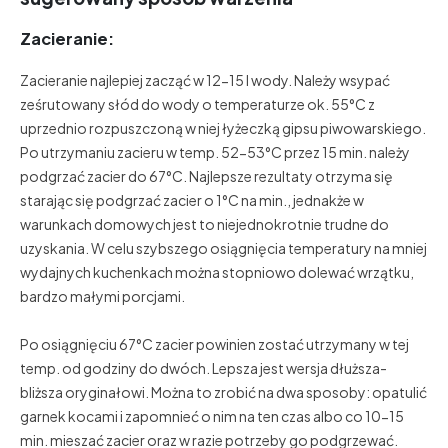
Zacieranie:
Zacieranie najlepiej zacząć w 12-15 l wody. Należy wsypać
ześrutowany słód do wody o temperaturze ok. 55°C z
uprzednio rozpuszczoną w niej łyżeczką gipsu piwowarskiego.
Po utrzymaniu zacieru w temp. 52-53°C przez 15 min. należy
podgrzać zacier do 67°C. Najlepsze rezultaty otrzyma się
starając się podgrzać zacier o 1°C na min., jednakże w
warunkach domowych jest to niejednokrotnie trudne do
uzyskania. W celu szybszego osiągnięcia temperatury na mniej
wydajnych kuchenkach można stopniowo dolewać wrzątku,
bardzo małymi porcjami.
Po osiągnięciu 67°C zacier powinien zostać utrzymany w tej
temp. od godziny do dwóch. Lepsza jest wersja dłuższa-
bliższa oryginałowi. Można to zrobić na dwa sposoby: opatulić
garnek kocami i zapomnieć o nim na ten czas albo co 10-15
min. mieszać zacier oraz w razie potrzeby go podgrzewać.