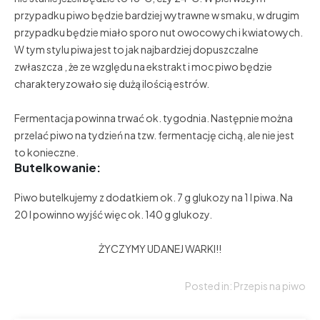
przypadku piwo będzie bardziej wytrawne w smaku, w drugim
przypadku będzie miało sporo nut owocowych i kwiatowych.
W tym stylu piwa jest to jak najbardziej dopuszczalne
zwłaszcza , że ze względu na ekstrakt i moc piwo będzie
charakteryzowało się dużą ilością estrów.
Fermentacja powinna trwać ok. tygodnia. Następnie można
przelać piwo na tydzień na tzw. fermentację cichą, ale nie jest
to konieczne.
Butelkowanie:
Piwo butelkujemy z dodatkiem ok. 7 g glukozy na 1 l piwa. Na
20 l powinno wyjść więc ok. 140 g glukozy.
ŻYCZYMY UDANEJ WARKI!!
Posted in:
Przepis na piwo