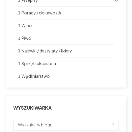
Porady / ciekawostki
Wino
Piwo
Nalewki / destylaty / likiery
Sprzęt i akcesoria
Wędliniarstwo
WYSZUKIWARKA