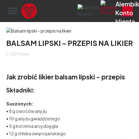
menu
BALSAM LIPSKI - PRZEPIS NA LIKIER
1361
Views
Jak zrobić likier balsam lipski - przepis
Składniki:
Suszonych:
• 8 g owoców anyżu
• 10 g anyżu gwiaździstego
• 5 g korzenia arcydzięgla
• 12 g chleba świętojańskiego