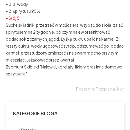
• 0,8 l wody
• 2 l spirytusu 95%
•
Słój 5l
Suche składniki przetrzeć w moździerz, wsypać do słoja i zalać
spirytusem na 2 tygodnie, po czym nalew przefiltrować i
dodać sok z czarnych jagód. Łyżkę cukru upalić na karmel. Z
reszty cukru i wody ugotować syrop, odszumować go, dodać
karmel i przestudzony zmieszać z nalewem mocno przy tym
mieszając. Leżakować przez kwartał.
Zygmunt Skibicki "Nalewki, kordiały, likiery oraz inne domowe
spirytualia"
Posted in:
Przepis na likier
KATEGORIE BLOGA
Przepisy