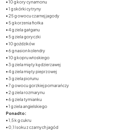
• 10 g kory cynamonu
• 1 g skórki cytryny
• 25 g owocu czarnej jagody
• 5 g korzenia fiołka
• 4 g ziela gałganu
• 5 g ziela goryczki
• 10 goździków
• 6 g nasion kolendry
• 10 g kopru włoskiego
• 3 g ziela mięty kędzierzawej
• 4 g ziela mięty pieprzowej
• 3 g ziela piołunu
• 7 g owocu gorzkiej pomarańczy
• 2 g ziela rozmarynu
• 6 g ziela tymianku
• 1 g ziela angielskiego
Ponadto:
• 1,5 k g cukru
• 0,1 l soku z czarnych jagód