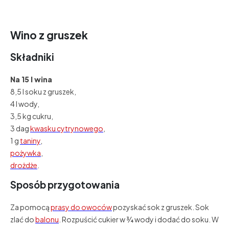
Wino z gruszek
Składniki
Na 15 l wina
8,5 l soku z gruszek,
4 l wody,
3,5 kg cukru,
3 dag
kwasku cytrynowego
,
1 g
taniny
,
pożywka
,
drożdże
.
Sposób przygotowania
Za pomocą
prasy do owoców
pozyskać sok z gruszek. Sok
zlać do
balonu
. Rozpuścić cukier w ¾ wody i dodać do soku. W