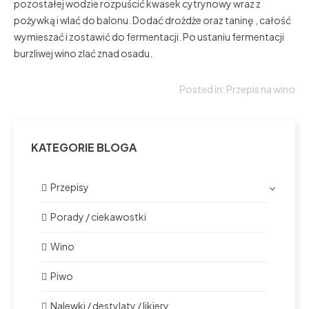
pozostałej wodzie rozpuścić kwasek cytrynowy wraz z
pożywką i wlać do balonu. Dodać drożdże oraz taninę , całość
wymieszać i zostawić do fermentacji. Po ustaniu fermentacji
burzliwej wino zlać znad osadu.
Posted in:
Przepis na wino
KATEGORIE BLOGA
Przepisy
Porady / ciekawostki
Wino
Piwo
Nalewki / destylaty / likiery