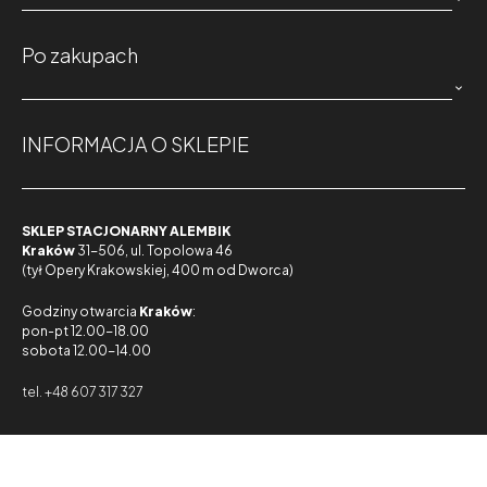
Po zakupach

INFORMACJA O SKLEPIE
SKLEP STACJONARNY ALEMBIK
Kraków
31-506, ul. Topolowa 46
(tył Opery Krakowskiej, 400 m od Dworca)
Godziny otwarcia
Kraków
:
pon-pt 12.00-18.00
sobota 12.00-14.00
tel. +48 607 317 327