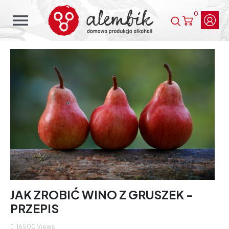
0
menu
JAK ZROBIĆ WINO Z GRUSZEK -
PRZEPIS
16500
Views