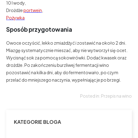
10 l wody,
Drożdże
portwein
,
Pożywka
Sposób przygotowania
Owoce oczyścić, lekko zmiażdżyć i zostawić na około 2 dni.
Miazgę systematycznie mieszać, aby nie wytworzył się ocet.
Wycisnąć sok za pomocą sokowirówki. Dodać kwasek oraz
drożdże. Po zakończeniu burzliwej fermentacji wino
pozostawić na kilka dni, aby dofermentowało, po czym
przelać do mniejszego naczynia, wypełniając je po brzegi.
Posted in:
Przepis na wino
KATEGORIE BLOGA