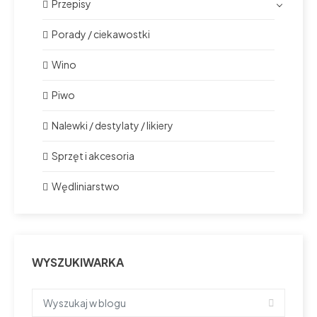
Przepisy
Porady / ciekawostki
Wino
Piwo
Nalewki / destylaty / likiery
Sprzęt i akcesoria
Wędliniarstwo
WYSZUKIWARKA