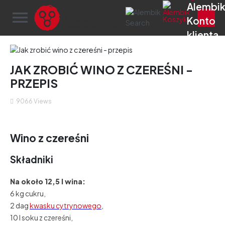
menu
JAK ZROBIĆ WINO Z CZEREŚNI -
PRZEPIS
9066
Views
Wino z czereśni
Składniki
Na około 12,5 l wina:
6 kg cukru,
2 dag
kwasku cytrynowego
,
10 l soku z czereśni,