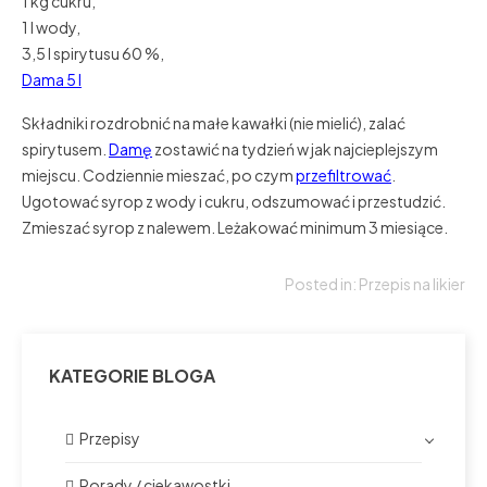
1 kg cukru,
1 l wody,
3,5 l spirytusu 60 %,
Dama 5 l
Składniki rozdrobnić na małe kawałki (nie mielić), zalać
spirytusem.
Damę
zostawić na tydzień w jak najcieplejszym
miejscu. Codziennie mieszać, po czym
przefiltrować
.
Ugotować syrop z wody i cukru, odszumować i przestudzić.
Zmieszać syrop z nalewem. Leżakować minimum 3 miesiące.
Posted in:
Przepis na likier
KATEGORIE BLOGA
Przepisy
Porady / ciekawostki