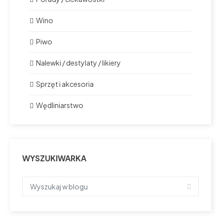
Wino
Piwo
Nalewki / destylaty / likiery
Sprzęt i akcesoria
Wędliniarstwo
WYSZUKIWARKA