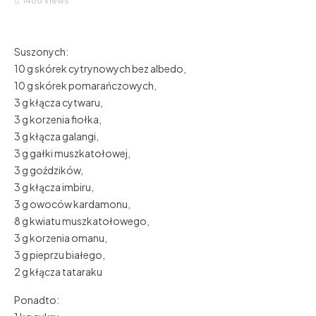
1486
Views
Suszonych:
10 g skórek cytrynowych bez albedo,
10 g skórek pomarańczowych,
3 g kłącza cytwaru,
3 g korzenia fiołka,
3 g kłącza galangi,
3 g gałki muszkatołowej,
3 g goździków,
3 g kłącza imbiru,
3 g owoców kardamonu,
8 g kwiatu muszkatołowego,
3 g korzenia omanu,
3 g pieprzu białego,
2 g kłącza tataraku
Ponadto: